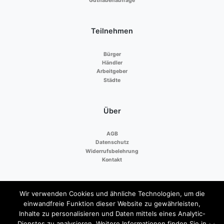
Guthabenabfrage
Teilnehmen
Bürger
Händler
Arbeitgeber
Städte
Über
AGB
Datenschutz
Widerrufsbelehrung
Kontakt
Zahlen mit
Wir verwenden Cookies und ähnliche Technologien, um die
einwandfreie Funktion dieser Website zu gewährleisten,
Inhalte zu personalisieren und Daten mittels eines Analytic-
Dienstes zu analysieren. Weitere Informationen finden Sie in